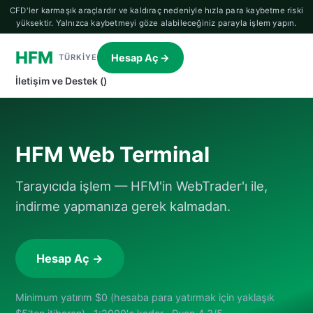
CFD'ler karmaşık araçlardır ve kaldıraç nedeniyle hızla para kaybetme riski
yüksektir. Yalnızca kaybetmeyi göze alabileceğiniz parayla işlem yapın.
HFM
Hesap Aç →
TÜRKIYE
İletişim ve Destek ()
HFM Web Terminal
Tarayıcıda işlem — HFM'in WebTrader'ı ile,
indirme yapmanıza gerek kalmadan.
Hesap Aç →
Minimum yatırım $0 (hesaba para yatırmak için yaklaşık