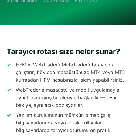
$5'ten itibaren) · 1:2000'e kadar · Puan 4.3/5
Tarayıcı rotası size neler sunar?
HFM'in WebTrader'ı MetaTrader'ı tarayıcıda
çalıştırır; böylece masaüstünüze MT4 veya MT5
kurmadan HFM hesabınızla işlem yapabilirsiniz.
WebTrader'a masaüstü ve mobil uygulamayla
aynı hesap giriş bilgileriyle bağlanılır — aynı
bakiye, aynı açık pozisyonlar.
Yazılım kurulumunun mümkün olmadığı iş
bilgisayarlarında veya ortak kullanılan
bilgisayarlarda tarayıcı oturumu en pratik